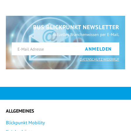
BUS BLICKPUNKT NEWSLETTER
Aktuelles Branchenwissen per E-Mail.
ANMELDEN
DATENSCHUTZ WIDERRUF
ALLGEMEINES
Blickpunkt Mobility