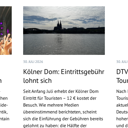
30. JULI 2026
30. JUL
Kölner Dom: Eintrittsgebühr
DTV
n
lohnt sich
Tou
-
Seit Anfang Juli erhebt der Kölner Dom
Nach 
chen
Eintritt für Touristen – 12 € kostet der
Touri
ide-
Besuch. Wie mehrere Medien
aktue
tik,
übereinstimmend berichteten, scheint
Deuts
ntain
sich die Einführung der Gebühren bereits
hohen
gelohnt zu haben: die Hälfte der
und d