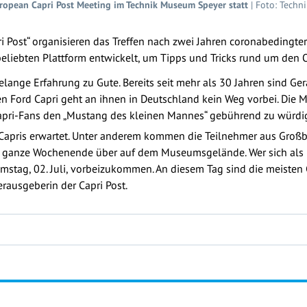
European Capri Post Meeting im Technik Museum Speyer statt
| Foto: Tech
 Post“ organisieren das Treffen nach zwei Jahren coronabedingter
 beliebten Plattform entwickelt, um Tipps und Tricks rund um den O
lange Erfahrung zu Gute. Bereits seit mehr als 30 Jahren sind Ge
 Ford Capri geht an ihnen in Deutschland kein Weg vorbei. Die Man
apri-Fans den „Mustang des kleinen Mannes“ gebührend zu würdi
Capris erwartet. Unter anderem kommen die Teilnehmer aus Großb
as ganze Wochenende über auf dem Museumsgelände. Wer sich als
tag, 02. Juli, vorbeizukommen. An diesem Tag sind die meisten Ca
rausgeberin der Capri Post.