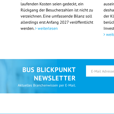
laufenden Kosten seien gedeckt, ein
ausei
Rückgang der Besucherzahlen ist nicht zu
deshal
verzeichnen. Eine umfassende Bilanz soll
der K
allerdings erst Anfang 2027 veröffentlicht
berüc
werden.
weiterlesen
Invest
weit
BUS BLICKPUNKT
NEWSLETTER
Aktuelles Branchenwissen per E-Mail.