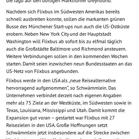
die Jagd auf den dortigen Marktführer Greyhound.
Nachdem sich Flixbus im Südwesten Amerikas bereits
schnell ausbreiten konnte, sollen die markanten grünen
Busse des Münchener Start-ups nun auch die US-Ostküste
erobern. Neben New York City und der Hauptstadt
Washington will Flixbus ab sofort bis zu elfmal täglich
auch die Großstädte Baltimore und Richmond ansteuern.
Weitere Verbindungen sollen in den kommenden Wochen
starten. Damit seien inzwischen neun Bundesstaaten an das
US-Netz von Flixbus angebunden.
Flixbus werde in den USA als „neue Reisealternative
hervorragend aufgenommen“, so Schwämmlein. Das
Unternehmen verbindet derzeit nach eigenen Angaben
mehr als 75 Ziele an der Westküste, im Südwesten sowie in
Texas, Louisiana, Mississippi und Utah. Damit kommt die
Expansion gut voran – gestartet war Flixbus mit 27
Reisezielen in den USA. Große Hoffnungen setzt
Schwämmlein jetzt insbesondere auf die Strecke zwischen