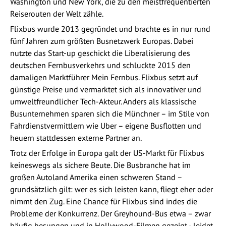
Washington und New York, die zu den meistfrequentierten
Reiserouten der Welt zähle.
Flixbus wurde 2013 gegründet und brachte es in nur rund
fünf Jahren zum größten Busnetzwerk Europas. Dabei
nutzte das Start-up geschickt die Liberalisierung des
deutschen Fernbusverkehrs und schluckte 2015 den
damaligen Marktführer Mein Fernbus. Flixbus setzt auf
günstige Preise und vermarktet sich als innovativer und
umweltfreundlicher Tech-Akteur. Anders als klassische
Busunternehmen sparen sich die Münchner – im Stile von
Fahrdienstvermittlern wie Uber – eigene Busflotten und
heuern stattdessen externe Partner an.
Trotz der Erfolge in Europa galt der US-Markt für Flixbus
keineswegs als sichere Beute. Die Busbranche hat im
großen Autoland Amerika einen schweren Stand –
grundsätzlich gilt: wer es sich leisten kann, fliegt eher oder
nimmt den Zug. Eine Chance für Flixbus sind indes die
Probleme der Konkurrenz. Der Greyhound-Bus etwa – zwar
häufig besungen und in Hollywood-Filmen gezeigt - leidet