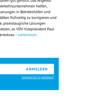
tätten gut genutzt. Das Angebot
 Verkehrsunternehmen helfen,
lanungen in Betriebshöfen und
ätten frühzeitig zu korrigieren und
re, praxistaugliche Lösungen
etzen, so VDV-Vizepräsident Paul
entokrax.
weiterlesen
ANMELDEN
DATENSCHUTZ WIDERRUF