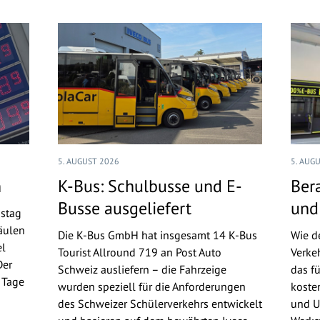
5. AUGUST 2026
5. AUG
n
K-Bus: Schulbusse und E-
Ber
Busse ausgeliefert
und
nstag
äulen
Die K-Bus GmbH hat insgesamt 14 K-Bus
Wie d
el
Tourist Allround 719 an Post Auto
Verke
Der
Schweiz ausliefern – die Fahrzeige
das f
n Tage
wurden speziell für die Anforderungen
koste
n
des Schweizer Schülerverkehrs entwickelt
und U