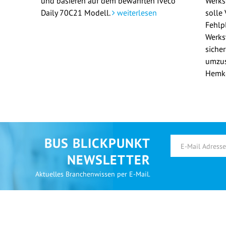
und basieren auf dem bewährten Iveco
Werks
Daily 70C21 Modell.
weiterlesen
solle
Fehlp
Werkst
siche
umzus
Hemk
BUS BLICKPUNKT
NEWSLETTER
Aktuelles Branchenwissen per E-Mail.