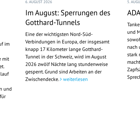
6. AUGUST 2026
5. AUG
Im August: Sperrungen des
ADA
Gotthard-Tunnels
Tanke
und M
Eine der wichtigsten Nord-Süd-
sowoh
Verbindungen in Europa, der insgesamt
uf im
nach u
knapp 17 Kilometer lange Gotthard-
stark 
Tunnel in der Schweiz, wird im August
 mit
macht
2026 zwölf Nächte lang stundenweise
t.
Zapfs
gesperrt. Grund sind Arbeiten an der
lauf
Sprec
Zwischendecke.
weiterlesen
en und
für