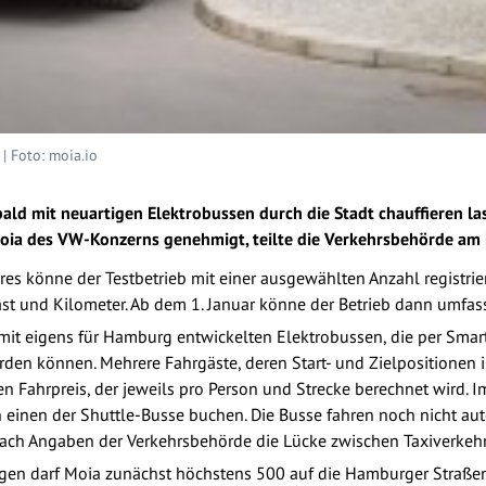
 Foto: moia.io
ald mit neuartigen Elektrobussen durch die Stadt chauffieren l
Moia des VW-Konzerns genehmigt, teilte die Verkehrsbehörde am 
ahres könne der Testbetrieb mit einer ausgewählten Anzahl registri
ast und Kilometer. Ab dem 1. Januar könne der Betrieb dann umfa
e mit eigens für Hamburg entwickelten Elektrobussen, die per Sma
den können. Mehrere Fahrgäste, deren Start- und Zielpositionen in
en Fahrpreis, der jeweils pro Person und Strecke berechnet wird
in einen der Shuttle-Busse buchen. Die Busse fahren noch nicht 
l nach Angaben der Verkehrsbehörde die Lücke zwischen Taxiverkeh
gen darf Moia zunächst höchstens 500 auf die Hamburger Straßen