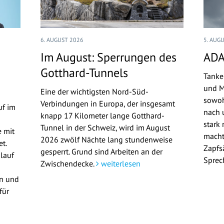
6. AUGUST 2026
5. AUG
Im August: Sperrungen des
ADA
Gotthard-Tunnels
Tanke
und M
Eine der wichtigsten Nord-Süd-
sowoh
Verbindungen in Europa, der insgesamt
uf im
nach u
knapp 17 Kilometer lange Gotthard-
stark 
Tunnel in der Schweiz, wird im August
 mit
macht
2026 zwölf Nächte lang stundenweise
t.
Zapfs
gesperrt. Grund sind Arbeiten an der
lauf
Sprec
Zwischendecke.
weiterlesen
en und
für