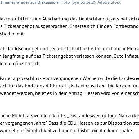
ht immer wieder zur Diskussion
| Foto (Symbolbild): Adobe Stock
essen-CDU für eine Abschaffung des Deutschlandtickets hat sich d
 Ticketangebot ausgesprochen. Er setze sich für den Fortbestand d
esbaden mit.
tatt Tarifdschungel und sei preislich attraktiv. Um noch mehr Me
 langfristig auf das Ticketangebot verlassen können. Gute Infrastr
ern ergänzten sich.
m Parteitagsbeschluss vom vergangenen Wochenende die Landesr
ich für das Ende des 49-Euro-Tickets einzusetzen. Die Kosten für d
verwendet werden, heißt es in dem Antrag. Hessen wird von einer 
liche Mobilitätswende erklärte: „Das landesweit gültige Nahverkeh
er vergangenen Jahre.“ Dass die CDU Hessen es zur Disposition ste
awandel die Dringlichkeit zu handeln bisher nicht erkannt habe.