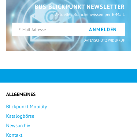
BUS BLICKPUNKT NEWSLETTER
Aktuelles Branchenwissen per E-Mail.
ANMELDEN
DATENSCHUTZ WIDERRUF
ALLGEMEINES
Blickpunkt Mobility
Katalogbörse
Newsarchiv
Kontakt