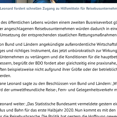
Leonard fordert schnellen Zugang zu Hilfsmitteln für Reisebusunterneh
des öffentlichen Lebens würden einem zweiten Busreiseverbot gl
wer angeschlagenen Reisebusunternehmen würden dadurch in eine 
len Umsetzung der entsprechenden staatlichen Rettungsmaßnahmen
n Bund und Ländern angekündigte außerordentliche Wirtschaftshil
s und richtiges Instrument, das jetzt unbürokratisch zur Wirkun
nternehmen zu verlängern und die Konditionen für die hauptbetr
bessern, begrüßt der BDO fordert aber gleichzeitig eine praxisnahe
n beispielsweise nicht aufgrund ihrer Größe oder der betriebli
erden.
ane Leonard sagte zu den Beschlüssen von Bund und Ländern: „Wi
d der umweltfreundliche Reise-, Fern- und Gelegenheitsverkehr mi
eonard weiter: „Das Statistische Bundesamt vermeldete gestern e
 Bus und Bahn für das erste Halbjahr 2020. Nun kommt es mit de
ür die Reisebusbranche. Die Politik hat gestern die Hoffnung gewe