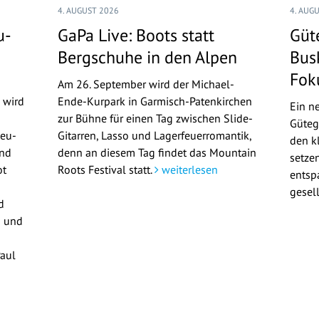
4. AUGUST 2026
4. AUG
u-
GaPa Live: Boots statt
Güt
Bergschuhe in den Alpen
Bus
Fok
Am 26. September wird der Michael-
 wird
Ende-Kurpark in Garmisch-Patenkirchen
Ein n
zur Bühne für einen Tag zwischen Slide-
Güteg
Neu-
Gitarren, Lasso und Lagerfeuerromantik,
den kl
und
denn an diesem Tag findet das Mountain
setze
ot
Roots Festival statt.
weiterlesen
entsp
gesel
d
n und
Paul