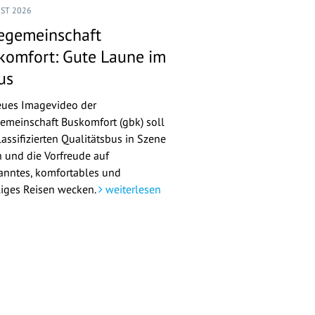
UST 2026
egemeinschaft
komfort: Gute Laune im
us
eues Imagevideo der
emeinschaft Buskomfort (gbk) soll
assifizierten Qualitätsbus in Szene
n und die Vorfreude auf
anntes, komfortables und
liges Reisen wecken.
weiterlesen