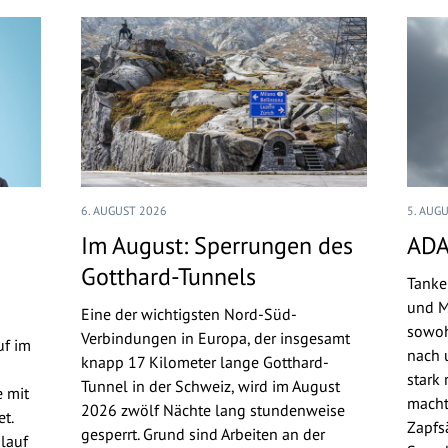
6. AUGUST 2026
5. AUG
Im August: Sperrungen des
ADA
Gotthard-Tunnels
Tanke
und M
Eine der wichtigsten Nord-Süd-
sowoh
Verbindungen in Europa, der insgesamt
uf im
nach u
knapp 17 Kilometer lange Gotthard-
stark 
Tunnel in der Schweiz, wird im August
 mit
macht
2026 zwölf Nächte lang stundenweise
t.
Zapfs
gesperrt. Grund sind Arbeiten an der
lauf