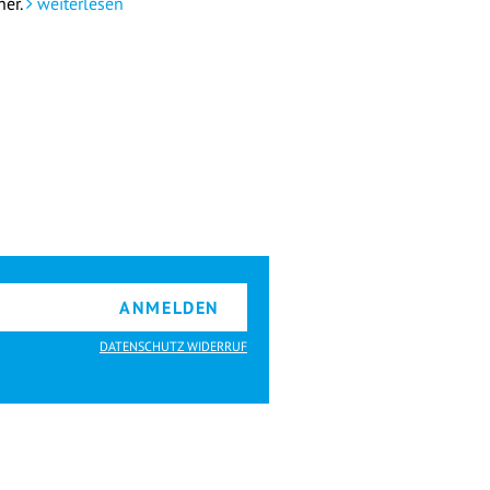
her.
weiterlesen
ANMELDEN
DATENSCHUTZ WIDERRUF