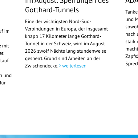
Im August: Sperrungen des
ADA
Gotthard-Tunnels
Tanke
und M
Eine der wichtigsten Nord-Süd-
sowoh
Verbindungen in Europa, der insgesamt
uf im
nach u
knapp 17 Kilometer lange Gotthard-
stark 
Tunnel in der Schweiz, wird im August
 mit
macht
2026 zwölf Nächte lang stundenweise
t.
Zapfs
gesperrt. Grund sind Arbeiten an der
lauf
Sprec
Zwischendecke.
weiterlesen
en und
für