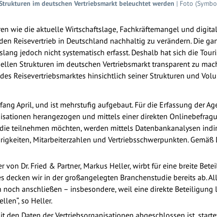
e Strukturen im deutschen Vertriebsmarkt beleuchtet werden
| Foto (Symbo
en wie die aktuelle Wirtschaftslage, Fachkräftemangel und digit
t, den Reisevertrieb in Deutschland nachhaltig zu verändern. Die 
ang jedoch nicht systematisch erfasst. Deshalb hat sich die Tour
len Strukturen im deutschen Vertriebsmarkt transparent zu mach
es Reisevertriebsmarktes hinsichtlich seiner Strukturen und Volu
Anfang April, und ist mehrstufig aufgebaut. Für die Erfassung der 
anisationen herangezogen und mittels einer direkten Onlinebefrag
udie teilnehmen möchten, werden mittels Datenbankanalysen indire
gkeiten, Mitarbeiterzahlen und Vertriebs­schwerpunkten. Gemäß D
 von Dr. Fried & Partner, Markus Heller, wirbt für eine breite Bete
tes decken wir in der großangelegten Branchenstudie bereits ab. A
noch anschließen – insbesondere, weil eine direkte Beteiligung let
len“, so Heller.
 den Daten der Vertriebsorganisationen abgeschlossen ist, starte