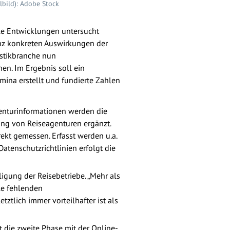
lbild): Adobe Stock
ale Entwicklungen untersucht
ganz konkreten Auswirkungen der
istikbranche nun
en. Im Ergebnis soll ein
mina erstellt und fundierte Zahlen
Agenturinformationen werden die
ung von Reiseagenturen ergänzt.
kt gemes­sen. Erfasst werden u.a.
atenschutzrichtlinien erfolgt die
iligung der Reisebetriebe. „Mehr als
lle fehlenden
ztlich immer vorteilhafter ist als
t die zweite Phase mit der Online-