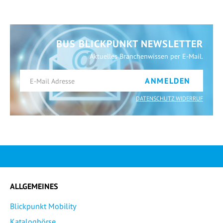
BUS BLICKPUNKT NEWSLETTER
Aktuelles Branchenwissen per E-Mail.
ANMELDEN
DATENSCHUTZ WIDERRUF
ALLGEMEINES
Blickpunkt Mobility
Katalogbörse