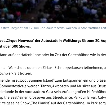
estival beginnt am 12. Juli und dauert sechs Wochen. (Foto: Matthias Leitz
ival „Cirque Nouveau“ der Autostadt in Wolfsburg: Bis zum 20. A
el über 300 Shows.
dann auf der Hafenbühne oder im Zelt der Gartenbühne wie in de
nn an Workshops oder den Zirkus Schnupperkursen teilnehmen, au
Schwerkraft trotzen.
mmende Insel „Cool Summer Island“ zum Entspannen ein und präsent
 Sommerfestivals werden Tänzer, Akrobaten und Musiker aus Deuts
derlande in der Autostadt zu Gast sein. Auf der großen Hafenbüh
 the Beat“ einen Crossover aus Streetdance, Parkour, Biken, Catw
zeigt seine Show „The Pianist“ auf der Gartenbühne. Im Park sorg