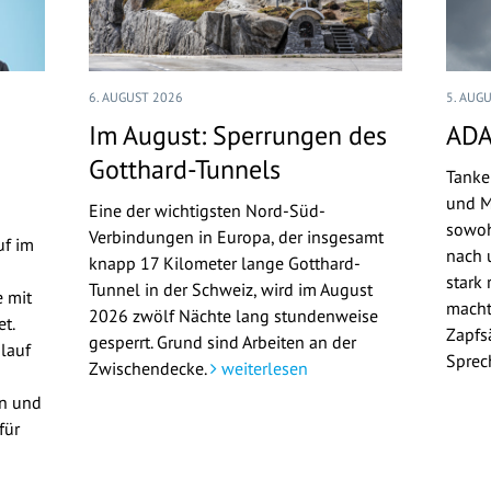
6. AUGUST 2026
5. AUG
Im August: Sperrungen des
ADA
Gotthard-Tunnels
Tanke
und M
Eine der wichtigsten Nord-Süd-
sowoh
Verbindungen in Europa, der insgesamt
uf im
nach u
knapp 17 Kilometer lange Gotthard-
stark 
Tunnel in der Schweiz, wird im August
 mit
macht
2026 zwölf Nächte lang stundenweise
t.
Zapfs
gesperrt. Grund sind Arbeiten an der
lauf
Sprec
Zwischendecke.
weiterlesen
en und
für