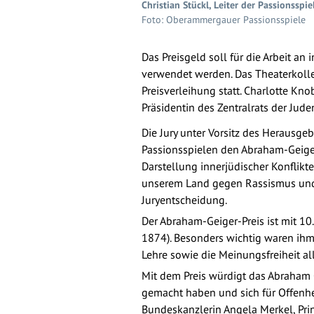
Christian Stückl, Leiter der Passionss
Foto: Oberammergauer Passionsspiele
Das Preisgeld soll für die Arbeit 
verwendet werden. Das Theaterkolleg
Preisverleihung statt. Charlotte K
Präsidentin des Zentralrats der Jude
Die Jury unter Vorsitz des Herausge
Passionsspielen den Abraham-Geiger
Darstellung innerjüdischer Konflikte
unserem Land gegen Rassismus und An
Juryentscheidung.
Der Abraham-Geiger-Preis ist mit 1
1874). Besonders wichtig waren ihm 
Lehre sowie die Meinungsfreiheit a
Mit dem Preis würdigt das Abraham G
gemacht haben und sich für Offenheit
Bundeskanzlerin Angela Merkel, Pri