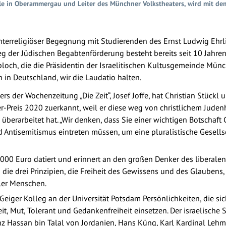
piele in Oberammergau und Leiter des Münchner Volkstheaters, wird mit d
an interreligiöser Begegnung mit Studierenden des Ernst Ludwig E
 der Jüdischen Begabtenförderung besteht bereits seit 10 Jahren
nobloch, die die Präsidentin der Israelitischen Kultusgemeinde M
n in Deutschland, wir die Laudatio halten.
bers der Wochenzeitung „Die Zeit“, Josef Joffe, hat Christian Stüc
-Preis 2020 zuerkannt, weil er diese weg von christlichem Jude
 überarbeitet hat. „Wir denken, dass Sie einer wichtigen Botschaft
tisemitismus eintreten müssen, um eine pluralistische Gesellscha
0.000 Euro datiert und erinnert an den großen Denker des liberal
die drei Prinzipien, die Freiheit des Gewissens und des Glaubens,
ller Menschen.
eiger Kolleg an der Universität Potsdam Persönlichkeiten, die si
, Mut, Tolerant und Gedankenfreiheit einsetzen. Der israelische S
nz Hassan bin Talal von Jordanien, Hans Küng, Karl Kardinal Lehm