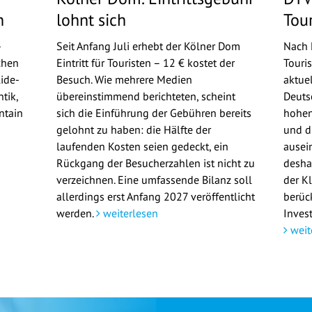
n
lohnt sich
Tou
-
Seit Anfang Juli erhebt der Kölner Dom
Nach 
chen
Eintritt für Touristen – 12 € kostet der
Touri
ide-
Besuch. Wie mehrere Medien
aktue
tik,
übereinstimmend berichteten, scheint
Deuts
ntain
sich die Einführung der Gebühren bereits
hohen
gelohnt zu haben: die Hälfte der
und d
laufenden Kosten seien gedeckt, ein
ausei
Rückgang der Besucherzahlen ist nicht zu
deshal
verzeichnen. Eine umfassende Bilanz soll
der K
allerdings erst Anfang 2027 veröffentlicht
berüc
werden.
weiterlesen
Invest
weit