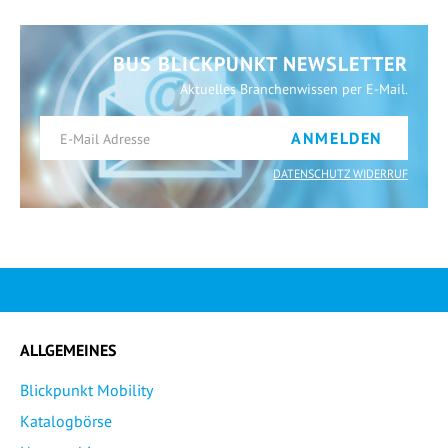
BUS BLICKPUNKT NEWSLETTER
Aktuelles Branchenwissen per E-Mail.
ANMELDEN
DATENSCHUTZ WIDERRUF
ALLGEMEINES
Blickpunkt Mobility
Katalogbörse