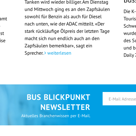
Tanken wird wieder billiger. Am Dienstag
und Mittwoch ging es an den Zapfsäulen
Die K
sowohl für Benzin als auch für Diesel
samt
Touri
nach unten, wie der ADAC mitteilt. «Der
-
Schwe
stark rückläufige Ölpreis der letzten Tage
st
wurde
macht sich nun endlich auch an den
ise
des S
Zapfsäulen bemerkbar», sagt ein
und b
Sprecher.
weiterlesen
Daily
BUS BLICKPUNKT
NEWSLETTER
Aktuelles Branchenwissen per E-Mail.