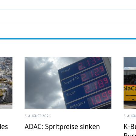
5. AUGUST 2026
5. AUG
des
ADAC: Spritpreise sinken
K-B
Bus