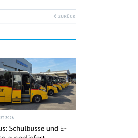
ZURÜCK
UST 2026
us: Schulbusse und E-
se ausgeliefert