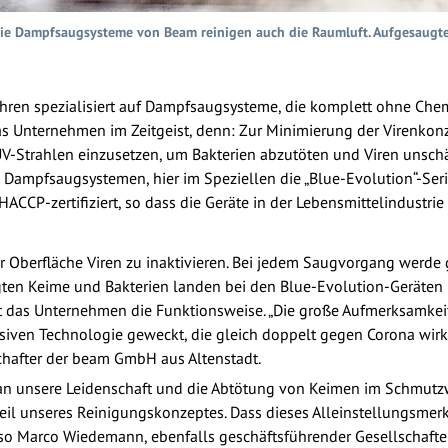
ie Dampfsaugsysteme von Beam reinigen auch die Raumluft. Aufgesaugte L
ahren spezialisiert auf Dampfsaugsysteme, die komplett ohne Che
das Unternehmen im Zeitgeist, denn: Zur Minimierung der Virenkon
 UV-Strahlen einzusetzen, um Bakterien abzutöten und Viren unsc
Dampfsaugsystemen, hier im Speziellen die „Blue-Evolution“-Serie
ACCP-zertifiziert, so dass die Geräte in der Lebensmittelindustri
er Oberfläche Viren zu inaktivieren. Bei jedem Saugvorgang werde 
en Keime und Bakterien landen bei den Blue-Evolution-Geräten 
ärt das Unternehmen die Funktionsweise. „Die große Aufmerksamkei
siven Technologie geweckt, die gleich doppelt gegen Corona wirkt
chafter der beam GmbH aus Altenstadt.
 an unsere Leidenschaft und die Abtötung von Keimen im Schmutz
dteil unseres Reinigungskonzeptes. Dass dieses Alleinstellungsmer
“, so Marco Wiedemann, ebenfalls geschäftsführender Gesellschafter