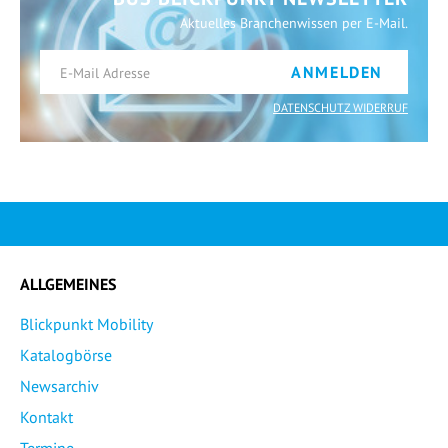
Aktuelles Branchenwissen per E-Mail.
ANMELDEN
DATENSCHUTZ WIDERRUF
ALLGEMEINES
Blickpunkt Mobility
Katalogbörse
Newsarchiv
Kontakt
Termine