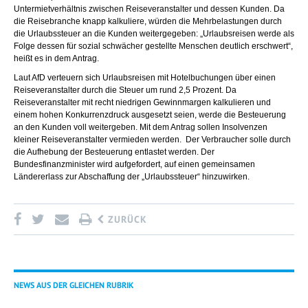
Untermietverhältnis zwischen Reiseveranstalter und dessen Kunden. Da
die Reisebranche knapp kalkuliere, würden die Mehrbelastungen durch
die Urlaubssteuer an die Kunden weitergegeben: „Urlaubsreisen werde als
Folge dessen für sozial schwächer gestellte Menschen deutlich erschwert“,
heißt es in dem Antrag.
Laut AfD verteuern sich Urlaubsreisen mit Hotelbuchungen über einen
Reiseveranstalter durch die Steuer um rund 2,5 Prozent. Da
Reiseveranstalter mit recht niedrigen Gewinnmargen kalkulieren und
einem hohen Konkurrenzdruck ausgesetzt seien, werde die Besteuerung
an den Kunden voll weitergeben. Mit dem Antrag sollen Insolvenzen
kleiner Reiseveranstalter vermieden werden. Der Verbraucher solle durch
die Aufhebung der Besteuerung entlastet werden. Der
Bundesfinanzminister wird aufgefordert, auf einen gemeinsamen
Ländererlass zur Abschaffung der „Urlaubssteuer“ hinzuwirken.
ZURÜCK
NEWS AUS DER GLEICHEN RUBRIK