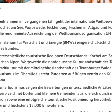
k
eilnahmen im vergangenen Jahr geht der internationale Wettbewe
 Kochel am See, Worpswede, Tecklenburg, Fischen im Allgäu und P
die renommierte Auszeichnung der Welttourismusorganisation UN 
sterium für Wirtschaft und Energie (BMWE) eingereicht. Fachlich
es Bundes.
nterschiedliche touristische Regionen Deutschlands: Kochel am Se
chen Alpen, Worpswede die norddeutsche Kulturlandschaft des T
tadtkultur mit der Mittelgebirgslandschaft des Teutoburger Walde
urismus im Oberallgäu steht. Putgarten auf Rügen vertritt den Kü
ona.
ms Tourismus zeigen die Bewerbungen unterschiedliche Ansätze 
werb zeichnet Dörfer und kleinere Gemeinden aus, die sich durch 
ration sowie eine erfolgreiche touristische Positionierung hervorhe
er und höchstens 15.000 Einwohnern.