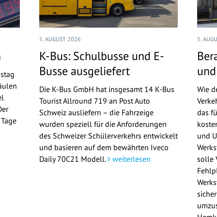
5. AUGUST 2026
5. AUG
n
K-Bus: Schulbusse und E-
Ber
Busse ausgeliefert
und
nstag
äulen
Die K-Bus GmbH hat insgesamt 14 K-Bus
Wie d
el
Tourist Allround 719 an Post Auto
Verke
Der
Schweiz ausliefern – die Fahrzeige
das f
n Tage
wurden speziell für die Anforderungen
koste
n
des Schweizer Schülerverkehrs entwickelt
und U
und basieren auf dem bewährten Iveco
Werks
Daily 70C21 Modell.
weiterlesen
solle
Fehlp
Werkst
siche
umzus