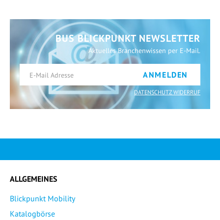
BUS BLICKPUNKT NEWSLETTER
Aktuelles Branchenwissen per E-Mail.
ANMELDEN
DATENSCHUTZ WIDERRUF
ALLGEMEINES
Blickpunkt Mobility
Katalogbörse