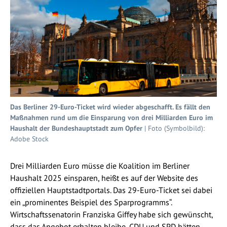
Das Berliner 29-Euro-Ticket wird wieder abgeschafft. Es fällt den
Maßnahmen rund um die Einsparung von drei Milliarden Euro im
Haushalt der Bundeshauptstadt zum Opfer
| Foto (Symbolbild):
Adobe Stock
Drei Milliarden Euro müsse die Koalition im Berliner
Haushalt 2025 einsparen, heißt es auf der Website des
offiziellen Hauptstadtportals. Das 29-Euro-Ticket sei dabei
ein „prominentes Beispiel des Sparprogramms“.
Wirtschaftssenatorin Franziska Giffey habe sich gewünscht,
dass das Angebot erhalten bleibe, CDU und SPD hätten