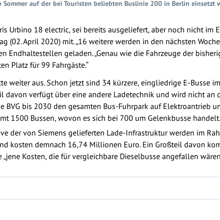
b Sommer auf der bei Touristen beliebten Buslinie 200 in Berlin einsetzt
s Urbino 18 electric, sei bereits ausgeliefert, aber noch nicht im Ei
g (02. April 2020) mit. „16 weitere werden in den nächsten Woche
n Endhaltestellen geladen. „Genau wie die Fahrzeuge der bisheri
n Platz für 99 Fahrgäste.“
te weiter aus. Schon jetzt sind 34 kürzere, eingliedrige E-Busse im
l davon verfügt über eine andere Ladetechnik und wird nicht an d
e BVG bis 2030 den gesamten Bus-Fuhrpark auf Elektroantrieb umst
amt 1500 Bussen, wovon es sich bei 700 um Gelenkbusse handelt
ive der von Siemens gelieferten Lade-Infrastruktur werden im R
nd kosten demnach 16,74 Millionen Euro. Ein Großteil davon kom
 „jene Kosten, die für vergleichbare Dieselbusse angefallen wären