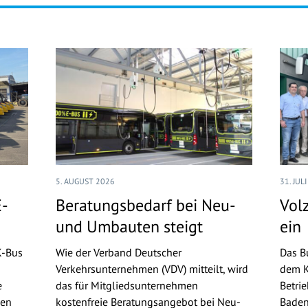
5. AUGUST 2026
31. JUL
E-
Beratungsbedarf bei Neu-
Volz
und Umbauten steigt
ein
K-Bus
Wie der Verband Deutscher
Das B
Verkehrsunternehmen (VDV) mitteilt, wird
dem K
e
das für Mitgliedsunternehmen
Betri
gen
kostenfreie Beratungsangebot bei Neu-
Baden