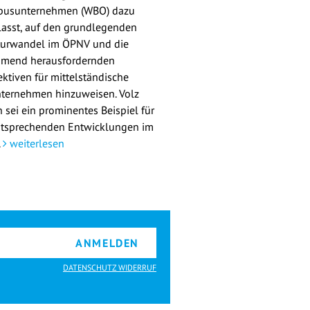
busunternehmen (WBO) dazu
lasst, auf den grundlegenden
turwandel im ÖPNV und die
mend herausfordernden
ektiven für mittelständische
ternehmen hinzuweisen. Volz
 sei ein prominentes Beispiel für
ntsprechenden Entwicklungen im
.
weiterlesen
ANMELDEN
DATENSCHUTZ WIDERRUF