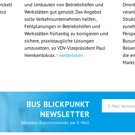
ickelt
und Umbauten von Betriebshöfen und
Omni
eco
Werkstätten gut genutzt. Das Angebot
veran
solle Verkehrsunternehmen helfen,
Struk
Fehlplanungen in Betriebshöfen und
zuneh
Werkstätten frühzeitig zu korrigieren und
Persp
sichere, praxistaugliche Lösungen
Busun
umzusetzen, so VDV-Vizepräsident Paul
Reisen
Hemkentokrax.
weiterlesen
die e
Markt
BUS BLICKPUNKT
NEWSLETTER
Aktuelles Branchenwissen per E-Mail.