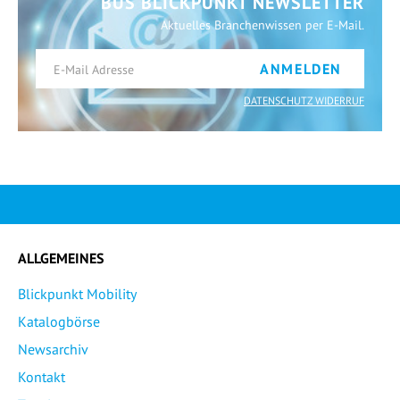
BUS BLICKPUNKT NEWSLETTER
Aktuelles Branchenwissen per E-Mail.
ANMELDEN
DATENSCHUTZ WIDERRUF
ALLGEMEINES
Blickpunkt Mobility
Katalogbörse
Newsarchiv
Kontakt