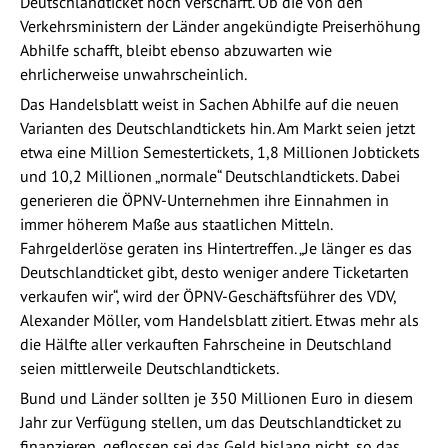
Deutschlandticket noch verschärft. Ob die von den
Verkehrsministern der Länder angekündigte Preiserhöhung
Abhilfe schafft, bleibt ebenso abzuwarten wie
ehrlicherweise unwahrscheinlich.
Das Handelsblatt weist in Sachen Abhilfe auf die neuen
Varianten des Deutschlandtickets hin. Am Markt seien jetzt
etwa eine Million Semestertickets, 1,8 Millionen Jobtickets
und 10,2 Millionen „normale“ Deutschlandtickets. Dabei
generieren die ÖPNV-Unternehmen ihre Einnahmen in
immer höherem Maße aus staatlichen Mitteln.
Fahrgelderlöse geraten ins Hintertreffen. „Je länger es das
Deutschlandticket gibt, desto weniger andere Ticketarten
verkaufen wir“, wird der ÖPNV-Geschäftsführer des VDV,
Alexander Möller, vom Handelsblatt zitiert. Etwas mehr als
die Hälfte aller verkauften Fahrscheine in Deutschland
seien mittlerweile Deutschlandtickets.
Bund und Länder sollten je 350 Millionen Euro in diesem
Jahr zur Verfügung stellen, um das Deutschlandticket zu
finanzieren, geflossen sei das Geld bislang nicht, so das