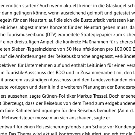
r endlich starten? Auch wenn aktuell keiner in die Glaskugel sch
ur dann gelingen könne, wenn ausreichend geimpft und getestet w
geln für den Neustart, auf die sich die Bustouristik verlassen kan
eitliches, abgestimmtes Konzept für den Neustart geben muss, dari
he Tourismusverband (DTV) erarbeitete Strategiepapier zum siche
f einer dreistufigen Ampel, die konkrete Maßnahmen für sicheres 
eiten Sieben-Tagesinzidenz von 50 Neuinfektionen pro 100.000 E
f die Anforderungen der Reisebusbranche angepasst, verkündete
pektiven für Unternehmen auf und enthält Leitlinien für einen ve
im Touristik-Ausschuss des BDO und in Zusammenarbeit mit den 
mit unserem zuständigen Ausschuss und den Landesverbänden eine
 heute vorlegen und damit in die weiteren Planungen der Bundesre
rs aussehen, sagte Grünen-Politiker Markus Tressel. Doch er sehe
ist überzeugt, dass der Reisebus von dem Trend zum erdgebundenen
 um faire Rahmenbedingungen für den Reisebus bemühen (Anm. d. R
Mehrwertsteuer müsse man sich anschauen, sagte er.
entwurf für einen Reisesicherungsfonds zum Schutz vor Kundenge
. Das Thema wird aktuell kontrovers diskutiert und erhitzt die 