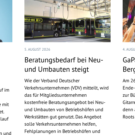
5. AUGUST 2026
4. AUG
Beratungsbedarf bei Neu-
GaPa
und Umbauten steigt
Ber
Wie der Verband Deutscher
Am 26
Verkehrsunternehmen (VDV) mitteilt, wird
Ende-
uf im
das für Mitgliedsunternehmen
zur B
kostenfreie Beratungsangebot bei Neu-
Gitar
 mit
und Umbauten von Betriebshöfen und
denn 
t.
Werkstätten gut genutzt. Das Angebot
Roots 
lauf
solle Verkehrsunternehmen helfen,
Fehlplanungen in Betriebshöfen und
en und