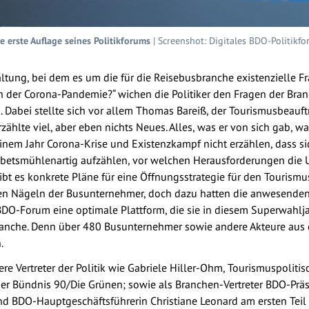
e erste Auflage seines Politikforums
| Screenshot: Digitales BDO-Politikf
altung, bei dem es um die für die Reisebusbranche existenzielle Fr
ach der Corona-Pandemie?“ wichen die Politiker den Fragen der Bra
 Dabei stellte sich vor allem Thomas Bareiß, der Tourismusbeauft
rzählte viel, aber eben nichts Neues. Alles, was er von sich gab, w
em Jahr Corona-Krise und Existenzkampf nicht erzählen, dass si
ebetsmühlenartig aufzählen, vor welchen Herausforderungen die 
ibt es konkrete Pläne für eine Öffnungsstrategie für den Tourismu
en Nägeln der Busunternehmer, doch dazu hatten die anwesenden 
BDO-Forum eine optimale Plattform, die sie in diesem Superwahlja
anche. Denn über 480 Busunternehmer sowie andere Akteure aus d
.
 Vertreter der Politik wie Gabriele Hiller-Ohm, Tourismuspolitis
cher Bündnis 90/Die Grünen; sowie als Branchen-Vertreter BDO-Prä
 BDO-Hauptgeschäftsführerin Christiane Leonard am ersten Teil de