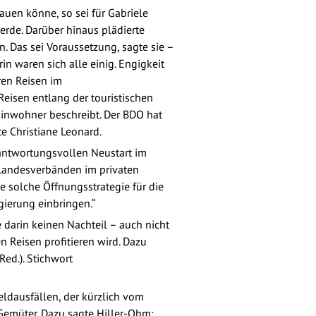
auen könne, so sei für Gabriele
erde. Darüber hinaus plädierte
n. Das sei Voraussetzung, sagte sie –
n waren sich alle einig. Engigkeit
ren Reisen im
Reisen entlang der touristischen
inwohner beschreibt. Der BDO hat
 Christiane Leonard.
rantwortungsvollen Neustart im
Landesverbänden im privaten
 solche Öffnungsstrategie für die
gierung einbringen.“
 darin keinen Nachteil – auch nicht
 Reisen profitieren wird. Dazu
ed.). Stichwort
ldausfällen, der kürzlich vom
Gemüter. Dazu sagte Hiller-Ohm: