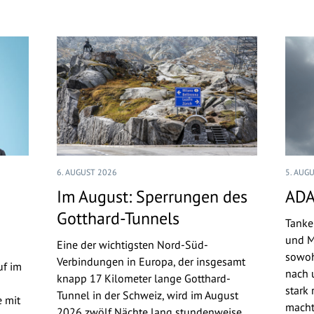
6. AUGUST 2026
5. AUG
Im August: Sperrungen des
ADA
Gotthard-Tunnels
Tanke
und M
Eine der wichtigsten Nord-Süd-
sowoh
Verbindungen in Europa, der insgesamt
uf im
nach u
knapp 17 Kilometer lange Gotthard-
stark 
Tunnel in der Schweiz, wird im August
 mit
macht
2026 zwölf Nächte lang stundenweise