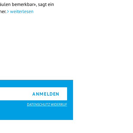
äulen bemerkbar», sagt ein
her.
weiterlesen
ANMELDEN
DATENSCHUTZ WIDERRUF