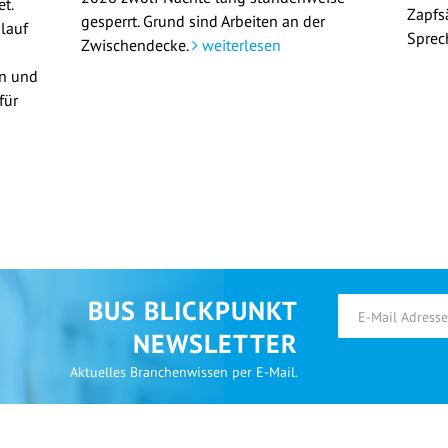
t.
Zapfs
gesperrt. Grund sind Arbeiten an der
lauf
Sprec
Zwischendecke.
weiterlesen
en und
für
BUS BLICKPUNKT
NEWSLETTER
Aktuelles Branchenwissen per E-Mail.