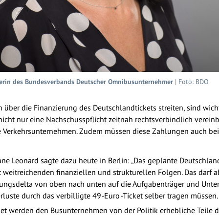
hrerin des Bundesverbands Deutscher Omnibusunternehmer
| Foto: BDO
über die Finanzierung des Deutschlandtickets streiten, sind wic
icht nur eine Nachschusspflicht zeitnah rechtsverbindlich verein
die Verkehrsunternehmen. Zudem müssen diese Zahlungen auch beihi
ane Leonard sagte dazu heute in Berlin: „Das geplante Deutschlan
weitreichenden finanziellen und strukturellen Folgen. Das darf a
rungsdelta von oben nach unten auf die Aufgabenträger und Unt
luste durch das verbilligte 49
-
Euro
-
Ticket selber tragen müssen
.
ket werden den Busunternehmen von der Politik erhebliche Teil