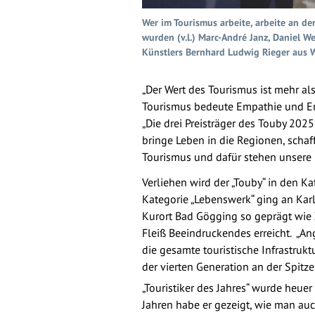
Wer im Tourismus arbeite, arbeite an de
wurden (v.l.) Marc-André Janz, Daniel W
Künstlers Bernhard Ludwig Rieger aus 
„Der Wert des Tourismus ist mehr a
Tourismus bedeute Empathie und Eng
„Die drei Preisträger des Touby 2025
bringe Leben in die Regionen, schaf
Tourismus und dafür stehen unsere P
Verliehen wird der „Touby“ in den Kat
Kategorie „Lebenswerk“ ging an Kar
Kurort Bad Gögging so geprägt wie Z
Fleiß Beeindruckendes erreicht. „Ang
die gesamte touristische Infrastruk
der vierten Generation an der Spitze 
„Touristiker des Jahres“ wurde heu
Jahren habe er gezeigt, wie man au