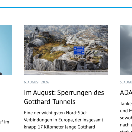
6. AUGUST 2026
5. AUG
Im August: Sperrungen des
ADA
Gotthard-Tunnels
Tanke
und M
Eine der wichtigsten Nord-Süd-
sowoh
Verbindungen in Europa, der insgesamt
uf im
nach u
knapp 17 Kilometer lange Gotthard-
stark 