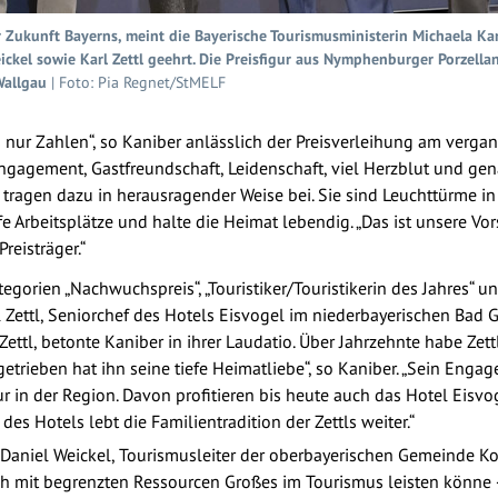
r Zukunft Bayerns, meint die Bayerische Tourismusministerin Michaela Kan
eickel sowie Karl Zettl geehrt. Die Preisfigur aus Nymphenburger Porzell
Wallgau
| Foto: Pia Regnet/StMELF
ls nur Zahlen“, so Kaniber anlässlich der Preisverleihung am ver
agement, Gastfreundschaft, Leidenschaft, viel Herzblut und genau
 tragen dazu in herausragender Weise bei. Sie sind Leuchttürme in
fe Arbeitsplätze und halte die Heimat lebendig. „Das ist unsere V
reisträger.“
egorien „Nachwuchspreis“, „Touristiker/Touristikerin des Jahres“ un
l Zettl, Seniorchef des Hotels Eisvogel im niederbayerischen Ba
ettl, betonte Kaniber in ihrer Laudatio. Über Jahrzehnte habe Zett
etrieben hat ihn seine tiefe Heimatliebe“, so Kaniber. „Sein Enga
tur in der Region. Davon profitieren bis heute auch das Hotel Eisv
des Hotels lebt die Familientradition der Zettls weiter.“
er Daniel Weickel, Tourismusleiter der oberbayerischen Gemeinde 
ch mit begrenzten Ressourcen Großes im Tourismus leisten könne 