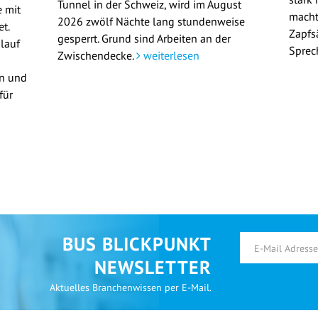
Tunnel in der Schweiz, wird im August
 mit
macht
2026 zwölf Nächte lang stundenweise
t.
Zapfs
gesperrt. Grund sind Arbeiten an der
lauf
Sprec
Zwischendecke.
weiterlesen
en und
für
BUS BLICKPUNKT
NEWSLETTER
Aktuelles Branchenwissen per E-Mail.