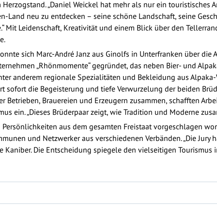
rzogstand. „Daniel Weickel hat mehr als nur ein touristisches An
een-Land neu zu entdecken – seine schöne Landschaft, seine Gesch
e.“ Mit Leidenschaft, Kreativität und einem Blick über den Tellerr
e.
konnte sich Marc-André Janz aus Ginolfs in Unterfranken über di
Unternehmen „Rhönmomente“ gegründet, das neben Bier- und Alp
unter anderem regionale Spezialitäten und Bekleidung aus Alpaka-
 sofort die Begeisterung und tiefe Verwurzelung der beiden Brüder
ner Betrieben, Brauereien und Erzeugern zusammen, schafften Arbe
smus ein. „Dieses Brüderpaar zeigt, wie Tradition und Moderne zu
 Persönlichkeiten aus dem gesamten Freistaat vorgeschlagen word
mmunen und Netzwerker aus verschiedenen Verbänden. „Die Jury ha
e Kaniber. Die Entscheidung spiegele den vielseitigen Tourismus i