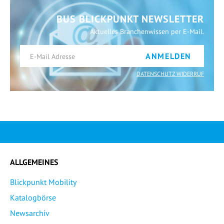
BUS BLICKPUNKT NEWSLETTER
Aktuelles Branchenwissen per E-Mail.
ANMELDEN
DATENSCHUTZ WIDERRUF
ALLGEMEINES
Blickpunkt Mobility
Katalogbörse
Newsarchiv