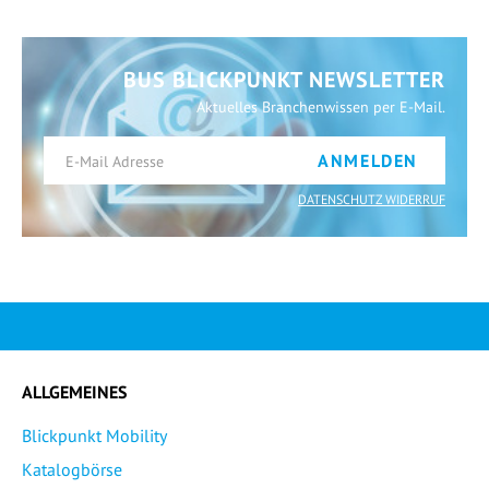
BUS BLICKPUNKT NEWSLETTER
Aktuelles Branchenwissen per E-Mail.
ANMELDEN
DATENSCHUTZ WIDERRUF
ALLGEMEINES
Blickpunkt Mobility
Katalogbörse