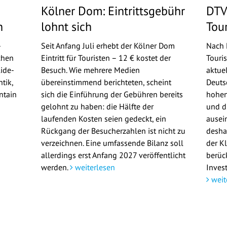
Kölner Dom: Eintrittsgebühr
DTV
n
lohnt sich
Tou
-
Seit Anfang Juli erhebt der Kölner Dom
Nach 
chen
Eintritt für Touristen – 12 € kostet der
Touri
ide-
Besuch. Wie mehrere Medien
aktue
tik,
übereinstimmend berichteten, scheint
Deuts
ntain
sich die Einführung der Gebühren bereits
hohen
gelohnt zu haben: die Hälfte der
und d
laufenden Kosten seien gedeckt, ein
ausei
Rückgang der Besucherzahlen ist nicht zu
deshal
verzeichnen. Eine umfassende Bilanz soll
der K
allerdings erst Anfang 2027 veröffentlicht
berüc
werden.
weiterlesen
Invest
weit