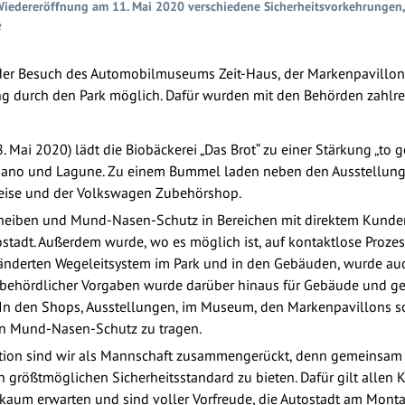
 Wiedereröffnung am 11. Mai 2020 verschiedene Sicherheitsvorkehrungen
e
 der Besuch des Automobilmuseums Zeit-Haus, der Markenpavillon
ng durch den Park möglich. Dafür wurden mit den Behörden zahlr
8. Mai 2020) lädt die Biobäckerei „Das Brot“ zu einer Stärkung „to 
mano und Lagune. Zu einem Bummel laden neben den Ausstellungen 
Reise und der Volkswagen Zubehörshop.
heiben und Mund-Nasen-Schutz in Bereichen mit direktem Kunde
stadt. Außerdem wurde, wo es möglich ist, auf kontaktlose Proze
ränderten Wegeleitsystem im Park und in den Gebäuden, wurde auc
ge behördlicher Vorgaben wurde darüber hinaus für Gebäude und 
 In den Shops, Ausstellungen, im Museum, den Markenpavillons sow
en Mund-Nasen-Schutz zu tragen.
ation sind wir als Mannschaft zusammengerückt, denn gemeinsam 
n größtmöglichen Sicherheitsstandard zu bieten. Dafür gilt allen
 kaum erwarten und sind voller Vorfreude, die Autostadt am Mont