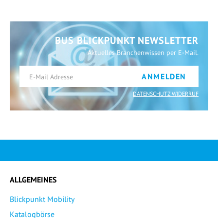
BUS BLICKPUNKT NEWSLETTER
Aktuelles Branchenwissen per E-Mail.
ANMELDEN
DATENSCHUTZ WIDERRUF
ALLGEMEINES
Blickpunkt Mobility
Katalogbörse