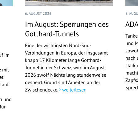
6. AUGUST 2026
5. AUG
Im August: Sperrungen des
ADA
Gotthard-Tunnels
Tanke
und M
Eine der wichtigsten Nord-Süd-
sowoh
Verbindungen in Europa, der insgesamt
uf im
nach u
knapp 17 Kilometer lange Gotthard-
stark 
Tunnel in der Schweiz, wird im August
 mit
macht
2026 zwölf Nächte lang stundenweise
t.
Zapfs
gesperrt. Grund sind Arbeiten an der
lauf
Sprec
Zwischendecke.
weiterlesen
en und
für