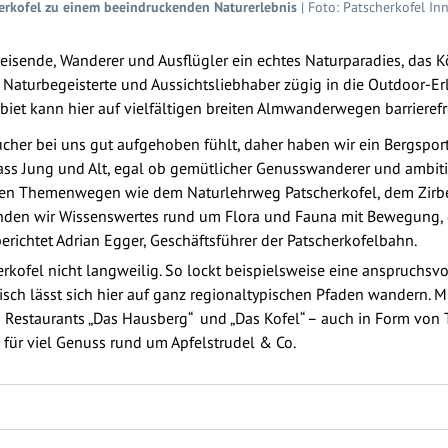
erkofel zu einem beeindruckenden Naturerlebnis
| Foto: Patscherkofel In
isende, Wanderer und Ausflügler ein echtes Naturparadies, das Kör
n Naturbegeisterte und Aussichtsliebhaber zügig in die Outdoor-Er
iet kann hier auf vielfältigen breiten Almwanderwegen barrierefr
esucher bei uns gut aufgehoben fühlt, daher haben wir ein Bergspo
ass Jung und Alt, egal ob gemütlicher Genusswanderer und ambitio
eren Themenwegen wie dem Naturlehrweg Patscherkofel, dem Zir
nden wir Wissenswertes rund um Flora und Fauna mit Bewegung, 
berichtet Adrian Egger, Geschäftsführer der Patscherkofelbahn.
kofel nicht langweilig. So lockt beispielsweise eine anspruchs
risch lässt sich hier auf ganz regionaltypischen Pfaden wandern. 
 Restaurants „Das Hausberg“ und „Das Kofel“ – auch in Form von
 für viel Genuss rund um Apfelstrudel & Co.