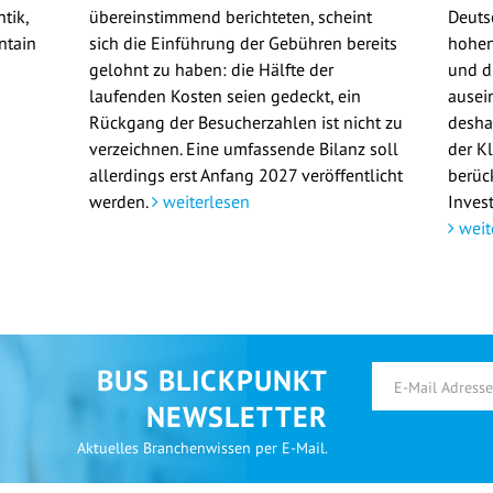
tik,
übereinstimmend berichteten, scheint
Deuts
ntain
sich die Einführung der Gebühren bereits
hohen
gelohnt zu haben: die Hälfte der
und d
laufenden Kosten seien gedeckt, ein
ausei
Rückgang der Besucherzahlen ist nicht zu
deshal
verzeichnen. Eine umfassende Bilanz soll
der K
allerdings erst Anfang 2027 veröffentlicht
berüc
werden.
weiterlesen
Invest
weit
BUS BLICKPUNKT
NEWSLETTER
Aktuelles Branchenwissen per E-Mail.