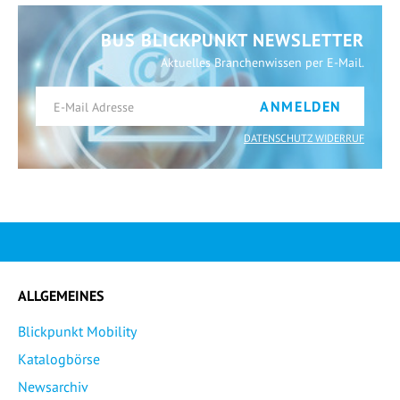
BUS BLICKPUNKT NEWSLETTER
Aktuelles Branchenwissen per E-Mail.
ANMELDEN
DATENSCHUTZ WIDERRUF
ALLGEMEINES
Blickpunkt Mobility
Katalogbörse
Newsarchiv