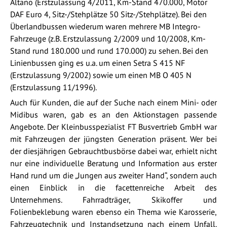
Altano (Erstzulassung 4/2011, Km-Stand 470.000, Motor
DAF Euro 4, Sitz-/Stehplätze 50 Sitz-/Stehplätze). Bei den
Überlandbussen wiederum waren mehrere MB Integro-
Fahrzeuge (z.B. Erstzulassung 2/2009 und 10/2008, Km-
Stand rund 180.000 und rund 170.000) zu sehen. Bei den
Linienbussen ging es u.a. um einen Setra S 415 NF
(Erstzulassung 9/2002) sowie um einen MB O 405 N
(Erstzulassung 11/1996).
Auch für Kunden, die auf der Suche nach einem Mini- oder
Midibus waren, gab es an den Aktionstagen passende
Angebote. Der Kleinbusspezialist FT Busvertrieb GmbH war
mit Fahrzeugen der jüngsten Generation präsent. Wer bei
der diesjährigen Gebrauchtbusbörse dabei war, erhielt nicht
nur eine individuelle Beratung und Information aus erster
Hand rund um die „Jungen aus zweiter Hand“, sondern auch
einen Einblick in die facettenreiche Arbeit des
Unternehmens. Fahrradträger, Skikoffer und
Folienbeklebung waren ebenso ein Thema wie Karosserie,
Fahrzeugtechnik und Instandsetzung nach einem Unfall.