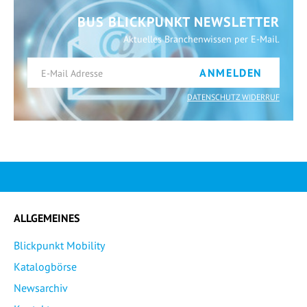
BUS BLICKPUNKT NEWSLETTER
Aktuelles Branchenwissen per E-Mail.
ANMELDEN
DATENSCHUTZ WIDERRUF
ALLGEMEINES
Blickpunkt Mobility
Katalogbörse
Newsarchiv