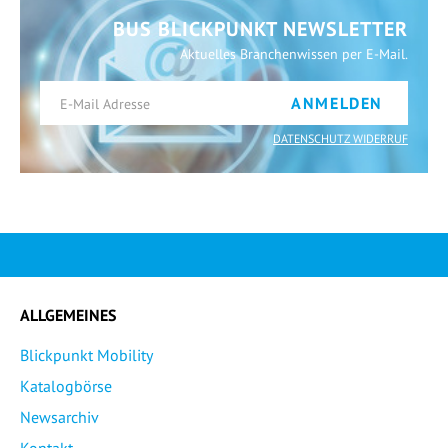
BUS BLICKPUNKT NEWSLETTER
Aktuelles Branchenwissen per E-Mail.
ANMELDEN
DATENSCHUTZ WIDERRUF
ALLGEMEINES
Blickpunkt Mobility
Katalogbörse
Newsarchiv