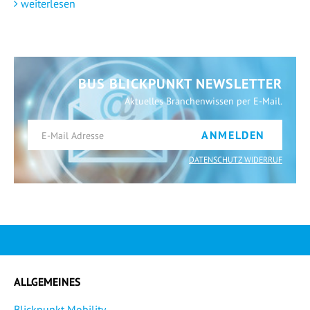
weiterlesen
BUS BLICKPUNKT NEWSLETTER
Aktuelles Branchenwissen per E-Mail.
ANMELDEN
DATENSCHUTZ WIDERRUF
ALLGEMEINES
Blickpunkt Mobility