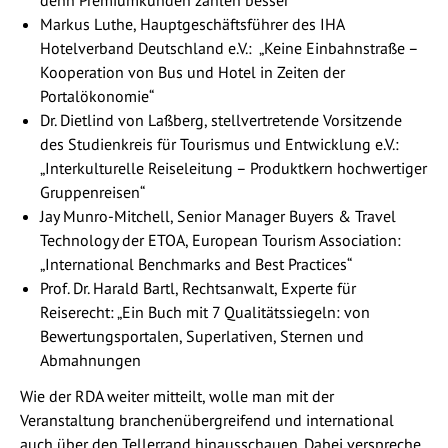
denn Premiumkunden zahlen besser“
Markus Luthe, Hauptgeschäftsführer des IHA
Hotelverband Deutschland e.V.: „Keine Einbahnstraße –
Kooperation von Bus und Hotel in Zeiten der
Portalökonomie“
Dr. Dietlind von Laßberg, stellvertretende Vorsitzende
des Studienkreis für Tourismus und Entwicklung e.V.:
„Interkulturelle Reiseleitung – Produktkern hochwertiger
Gruppenreisen“
Jay Munro-Mitchell, Senior Manager Buyers & Travel
Technology der ETOA, European Tourism Association:
„International Benchmarks and Best Practices“
Prof. Dr. Harald Bartl, Rechtsanwalt, Experte für
Reiserecht: „Ein Buch mit 7 Qualitätssiegeln: von
Bewertungsportalen, Superlativen, Sternen und
Abmahnungen
Wie der RDA weiter mitteilt, wolle man mit der
Veranstaltung branchenübergreifend und international
auch über den Tellerrand hinausschauen. Dabei verspreche