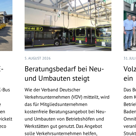
5. AUGUST 2026
31. JUL
E-
Beratungsbedarf bei Neu-
Volz
und Umbauten steigt
ein
K-Bus
Wie der Verband Deutscher
Das B
Verkehrsunternehmen (VDV) mitteilt, wird
dem K
e
das für Mitgliedsunternehmen
Betri
gen
kostenfreie Beratungsangebot bei Neu-
Baden
ickelt
und Umbauten von Betriebshöfen und
Omni
eco
Werkstätten gut genutzt. Das Angebot
veran
solle Verkehrsunternehmen helfen,
Struk