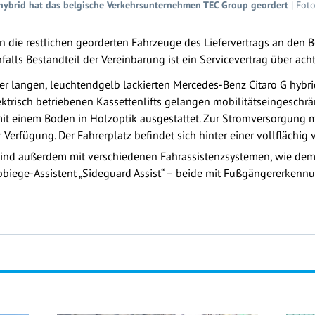
hybrid hat das belgische Verkehrsunternehmen TEC Group geordert
| Foto
n die restlichen georderten Fahrzeuge des Liefervertrags an den 
lls Bestandteil der Vereinbarung ist ein Servicevertrag über acht
er langen, leuchtendgelb lackierten Mercedes-Benz Citaro G hybrid 
elektrisch betriebenen Kassettenlifts gelangen mobilitätseingeschr
 mit einem Boden in Holzoptik ausgestattet. Zur Stromversorgung 
erfügung. Der Fahrerplatz befindet sich hinter einer vollflächig 
sind außerdem mit verschiedenen Fahrassistenzsystemen, wie dem
bbiege-Assistent „Sideguard Assist“ – beide mit Fußgängererkennu