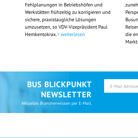
Fehlplanungen in Betriebshöfen und
zuneh
Werkstätten frühzeitig zu korrigieren und
Persp
sichere, praxistaugliche Lösungen
Busun
umzusetzen, so VDV-Vizepräsident Paul
Reisen
Hemkentokrax.
weiterlesen
die e
Markt
BUS BLICKPUNKT
NEWSLETTER
Aktuelles Branchenwissen per E-Mail.