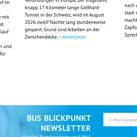
uf im
nach u
knapp 17 Kilometer lange Gotthard-
stark 
Tunnel in der Schweiz, wird im August
 mit
macht
2026 zwölf Nächte lang stundenweise
t.
Zapfs
gesperrt. Grund sind Arbeiten an der
lauf
Sprec
Zwischendecke.
weiterlesen
en und
für
BUS BLICKPUNKT
NEWSLETTER
Aktuelles Branchenwissen per E-Mail.