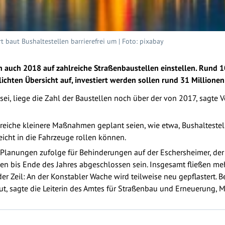
t baut Bushaltestellen barrierefrei um | Foto: pixabay
 auch 2018 auf zahlreiche Straßenbaustellen einstellen. Rund 100
ichten Übersicht auf, investiert werden sollen rund 31 Millionen
ei, liege die Zahl der Baustellen noch über der von 2017, sagte 
lreiche kleinere Maßnahmen geplant seien, wie etwa, Bushaltestel
icht in die Fahrzeuge rollen können.
 Planungen zufolge für Behinderungen auf der Eschersheimer, de
llen bis Ende des Jahres abgeschlossen sein. Insgesamt fließen meh
 der Zeil: An der Konstabler Wache wird teilweise neu gepflaster
 sagte die Leiterin des Amtes für Straßenbau und Erneuerung, Mi