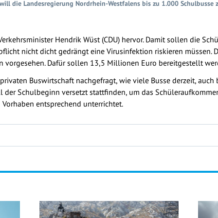
will die Landesregierung Nordrhein-Westfalens bis zu 1.000 Schulbusse z
erkehrsminister Hendrik Wüst (CDU) hervor. Damit sollen die Sch
flicht nicht dicht gedrängt eine Virusinfektion riskieren müssen.
n vorgesehen. Dafür sollen 13,5 Millionen Euro bereitgestellt wer
 privaten Buswirtschaft nachgefragt, wie viele Busse derzeit, auc
ll der Schulbeginn versetzt stattfinden, um das Schüleraufkommen
Vorhaben entsprechend unterrichtet.