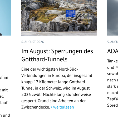
6. AUGUST 2026
5. AUG
Im August: Sperrungen des
ADA
Gotthard-Tunnels
Tanke
und M
Eine der wichtigsten Nord-Süd-
sowoh
Verbindungen in Europa, der insgesamt
uf im
nach u
knapp 17 Kilometer lange Gotthard-
stark 
Tunnel in der Schweiz, wird im August
 mit
macht
2026 zwölf Nächte lang stundenweise
t.
Zapfs
gesperrt. Grund sind Arbeiten an der
lauf
Sprec
Zwischendecke.
weiterlesen
en und