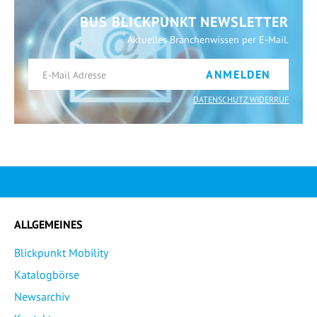
BUS BLICKPUNKT NEWSLETTER
Aktuelles Branchenwissen per E-Mail.
ANMELDEN
DATENSCHUTZ WIDERRUF
ALLGEMEINES
Blickpunkt Mobility
Katalogbörse
Newsarchiv