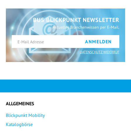
BUS BLICKPUNKT NEWSLETTER
Aktuelles Branchenwissen per E-Mail.
ANMELDEN
DATENSCHUTZ WIDERRUF
ALLGEMEINES
Blickpunkt Mobility
Katalogbörse