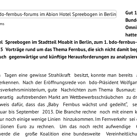
Gut 1
Bund
ums
Omni
hatt
l Spreebogen im Stadtteil Moabit in Berlin, zum 1. bdo-fernbus
 Vorträge rund um das Thema Fernbus, die sich nicht damit be
auch gegenwärtige und künftige Herausforderungen zu analysier
 Tagen eine gewisse Strahlkraft besitzt, konnte man bereits
erkennen. Nach der Eröffnungsrede von bdo-Präsident Wolfgan
esverkehrsministerium, gute Nachrichten zum Thema Busmaut: 
erartig aufstrebenden Markt am Wettbewerbsschräubchen zu dre
Beweis dafür, dass das „Baby Fernbus wächst und gedeiht“, 
nuar bis September 2013. Die Branche rechne noch mit einem k
r noch einige wenige Linien hinzukommen. Im Fernverkehr sei 
llionen Euro zu rechnen. Um das noch recht aufwendige 
 werde die große Koalition eine bundesweite Vereinheitlic