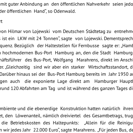
e mit guter Anbindung an den öffentlichen Nahverkehr seien je
der öffentlichen Hand“, so Odenwald.
rt
 von Hilmar von Lojewski vom Deutschen Städtetag zu entnehme
us ist ein LKW mit 24 Tonnen“, sagte von Lojewski. Dementspre
uenz. Bezüglich der Haltestellen für Fernbusse sagte er: „Hamb
en hochmodernen Bus-Port Hamburg an, den die Stadt Hamburg
eschäftsführer des Bus-Port, Wolfgang Marahrens, direkt im Ans
. „Gleichzeitig sind wir aber ein starker Wirtschaftsstandort,
.“ Darüber hinaus sei der Bus-Port Hamburg bereits im Jahr 1950 a
gen auch die exponierte Lage direkt am Hamburger Hauptb
rund 120 Abfahrten am Tag und ist während des ganzen Tages dic
biente und die ebenerdige Konstruktion hatten natürlich ihren
t, den Löwenanteil, nämlich dreiviertel des Gesamtbetrags, tru
h die Betriebskosten des Haltepunkts: „Allein für die Reini
r jedes Jahr 22.000 Euro“, sagte Marahrens. „Für jeden Bus, de