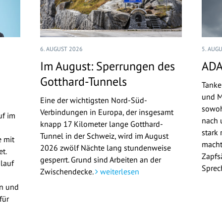
6. AUGUST 2026
5. AUG
Im August: Sperrungen des
ADA
Gotthard-Tunnels
Tanke
und M
Eine der wichtigsten Nord-Süd-
sowoh
Verbindungen in Europa, der insgesamt
uf im
nach u
knapp 17 Kilometer lange Gotthard-
stark 
Tunnel in der Schweiz, wird im August
 mit
macht
2026 zwölf Nächte lang stundenweise
t.
Zapfs
gesperrt. Grund sind Arbeiten an der
lauf
Sprec
Zwischendecke.
weiterlesen
en und
für