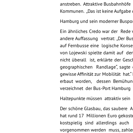
anstreben. Attraktive Busbahnhöf
Kommunen. „Das ist keine Aufgabe 
Hamburg und sein moderner Buspo
Ein ähnliches Credo war der Rede
andere Auffassung vertrat: „Der B
auf Fernbusse eine logische Konseq
von Lojewski spielte damit auf d
nicht überall ist, erklärte der G
geographischen Randlage“, sagte er
gewisse Affinität zur Mobilität hat
erbaut worden, dessen Bemühun
verzeichnet der Bus-Port Hamburg 
Haltepunkte müssen attraktiv sein
Der schöne Glasbau, das saubere Am
hat rund 17 Millionen Euro gekoste
kostspielig sind allerdings auc
vorgenommen werden muss, zahlen wi