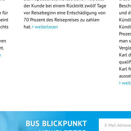
der Kunde bei einem Rücktritt zwölf Tage
Besch
 für
vor Reisebeginn eine Entschädigung von
und d
meint
70 Prozent des Reisepreises zu zahlen
Kündi
ichts
hat.
weiterlesen
Kündi
Prozes
ven
man s
t.
Vergl
n
Karl 
qualif
Karl f
ausse
weit
BUS BLICKPUNKT