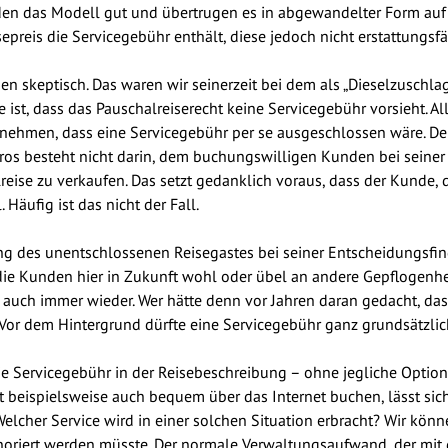
den das Modell gut und übertrugen es in abgewandelter Form auf 
sepreis die Servicegebühr enthält, diese jedoch nicht erstattungsfä
en skeptisch. Das waren wir seinerzeit bei dem als „Dieselzuschla
 ist, dass das Pauschalreiserecht keine Servicegebühr vorsieht. A
nehmen, dass eine Servicegebühr per se ausgeschlossen wäre. Der
üros besteht nicht darin, dem buchungswilligen Kunden bei sein
reise zu verkaufen. Das setzt gedanklich voraus, dass der Kunde, 
Häufig ist das nicht der Fall.
ng des unentschlossenen Reisegastes bei seiner Entscheidungsfi
die Kunden hier in Zukunft wohl oder übel an andere Gepflogen
 auch immer wieder. Wer hätte denn vor Jahren daran gedacht, das
Vor dem Hintergrund dürfte eine Servicegebühr ganz grundsätzlich
die Servicegebühr in der Reisebeschreibung – ohne jegliche Opti
ast beispielsweise auch bequem über das Internet buchen, lässt s
 Welcher Service wird in einer solchen Situation erbracht? Wir kön
onoriert werden müsste. Der normale Verwaltungsaufwand, der m