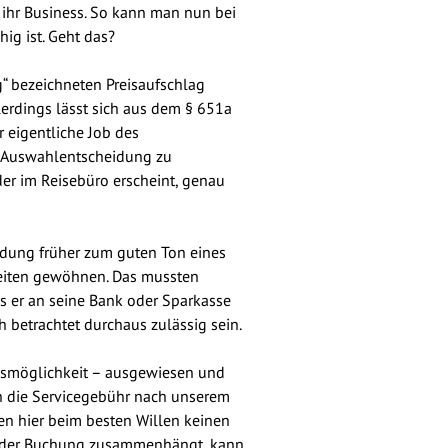
ihr Business. So kann man nun bei
hig ist. Geht das?
g“ bezeichneten Preisaufschlag
llerdings lässt sich aus dem § 651a
 eigentliche Job des
er Auswahlentscheidung zu
der im Reisebüro erscheint, genau
ndung früher zum guten Ton eines
heiten gewöhnen. Das mussten
s er an seine Bank oder Sparkasse
 betrachtet durchaus zulässig sein.
onsmöglichkeit – ausgewiesen und
ich die Servicegebühr nach unserem
nen hier beim besten Willen keinen
it der Buchung zusammenhängt, kann