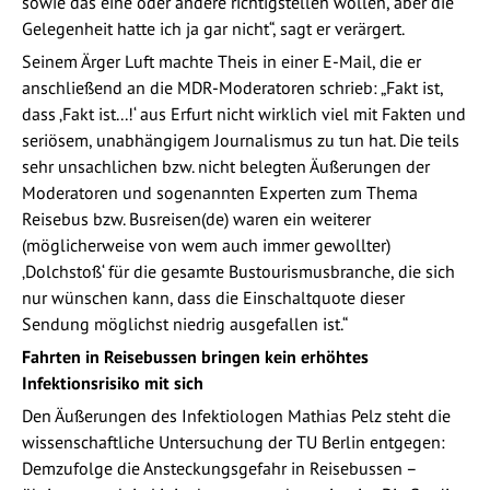
sowie das eine oder andere richtigstellen wollen, aber die
Gelegenheit hatte ich ja gar nicht“, sagt er verärgert.
Seinem Ärger Luft machte Theis in einer E-Mail, die er
anschließend an die MDR-Moderatoren schrieb: „Fakt ist,
dass ‚Fakt ist...!‘ aus Erfurt nicht wirklich viel mit Fakten und
seriösem, unabhängigem Journalismus zu tun hat. Die teils
sehr unsachlichen bzw. nicht belegten Äußerungen der
Moderatoren und sogenannten Experten zum Thema
Reisebus bzw. Busreisen(de) waren ein weiterer
(möglicherweise von wem auch immer gewollter)
‚Dolchstoß‘ für die gesamte Bustourismusbranche, die sich
nur wünschen kann, dass die Einschaltquote dieser
Sendung möglichst niedrig ausgefallen ist.“
Fahrten in Reisebussen bringen kein erhöhtes
Infektionsrisiko mit sich
Den Äußerungen des Infektiologen Mathias Pelz steht die
wissenschaftliche Untersuchung der TU Berlin entgegen:
Demzufolge die Ansteckungsgefahr in Reisebussen –